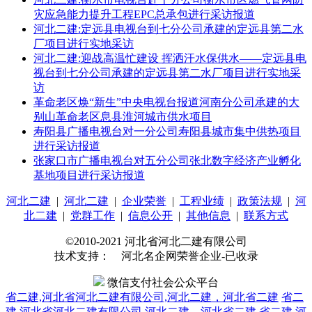
灾应急能力提升工程EPC总承包进行采访报道
河北二建:定远县电视台到七分公司承建的定远县第二水
厂项目进行实地采访
河北二建:迎战高温忙建设 挥洒汗水保供水——定远县电
视台到七分公司承建的定远县第二水厂项目进行实地采
访
革命老区焕“新生”中央电视台报道河南分公司承建的大
别山革命老区息县淮河城市供水项目
寿阳县广播电视台对一分公司寿阳县城市集中供热项目
进行采访报道
张家口市广播电视台对五分公司张北数字经济产业孵化
基地项目进行采访报道
河北二建
|
河北二建
|
企业荣誉
|
工程业绩
|
政策法规
|
河
北二建
|
党群工作
|
信息公开
|
其他信息
|
联系方式
©2010-2021 河北省河北二建有限公司
技术支持： 河北名企网荣誉企业-已收录
微信支付社会公众平台
省二建,河北省河北二建有限公司,河北二建，河北省二建
省二
建,河北省河北二建有限公司,河北二建，河北省二建
省二建,河