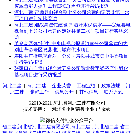
灾应急能力提升工程EPC总承包进行采访报道
河北二建:定远县电视台到七分公司承建的定远县第二水
厂项目进行实地采访
河北二建:迎战高温忙建设 挥洒汗水保供水——定远县电
视台到七分公司承建的定远县第二水厂项目进行实地采
访
革命老区焕“新生”中央电视台报道河南分公司承建的大
别山革命老区息县淮河城市供水项目
寿阳县广播电视台对一分公司寿阳县城市集中供热项目
进行采访报道
张家口市广播电视台对五分公司张北数字经济产业孵化
基地项目进行采访报道
河北二建
|
河北二建
|
企业荣誉
|
工程业绩
|
政策法规
|
河
北二建
|
党群工作
|
信息公开
|
其他信息
|
联系方式
©2010-2021 河北省河北二建有限公司
技术支持： 河北名企网荣誉企业-已收录
微信支付社会公众平台
省二建,河北省河北二建有限公司,河北二建，河北省二建
省二
建,河北省河北二建有限公司,河北二建，河北省二建
省二建,河